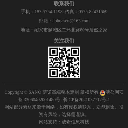
联系我们
手机：183-5754-1198
传真：0575-82431669
邮箱：aohuasen@163.com
地址：绍兴市越城区二环北路80号居然之家
关注我们
Copyright © SANO 萨诺高端整木定制 版权所有
浙公网安
备 33060402001480号
浙ICP备2021037712号-1
网站部分素材来源于网络，如有侵权请联系，立即删除。投
资有风险，选择需谨慎。
网站支持：
成希信息科技